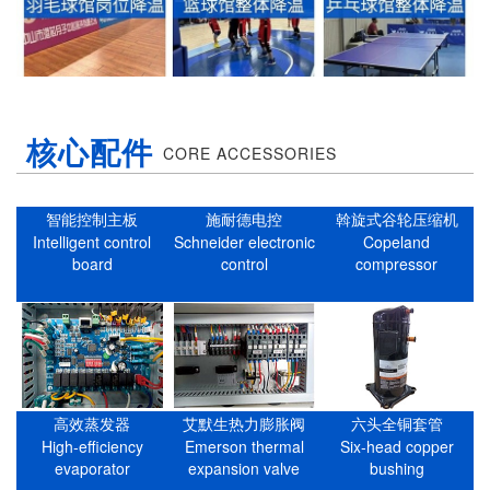
核心配件
CORE ACCESSORIES
智能控制主板
施耐德电控
斡旋式谷轮压缩机
Intelligent control
Schneider electronic
Copeland
board
control
compressor
高效蒸发器
艾默生热力膨胀阀
六头全铜套管
High-efficiency
Emerson thermal
Six-head copper
evaporator
expansion valve
bushing