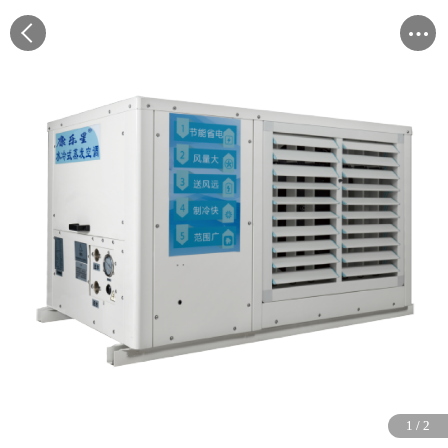
1
1
/
/
2
2
你们这种产品耗电量怎么样？