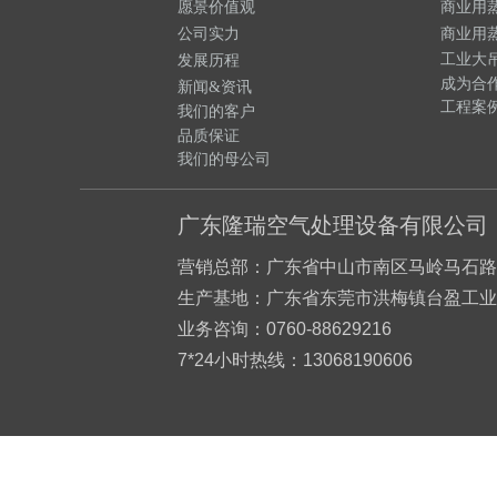
愿景价值观
商业用
公司实力
商业用
工业大
发展
历程
成为合
新闻&资讯
工程案
我们的客户
品质保证
我们的
母公司
广东隆瑞空气处理设备有限公司
营销总部
：广东省
中山市南区马岭马石路
生产基地：广东省东莞市洪梅镇台盈工业
业务咨询：0760-88629216
7*24小时热线：
13068190606
Sitemap