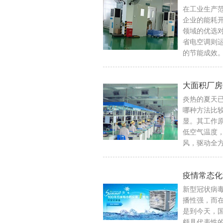
在工业生产
企业的能耗
领域的优选
省电空调则
的节能成效
大面积厂房
炎热的夏天
哪种方法比
显。其工作
低空气温度
风，驱动全方
疫情常态化
新型冠状病
播性强，而
是到今天，
颇具代表性