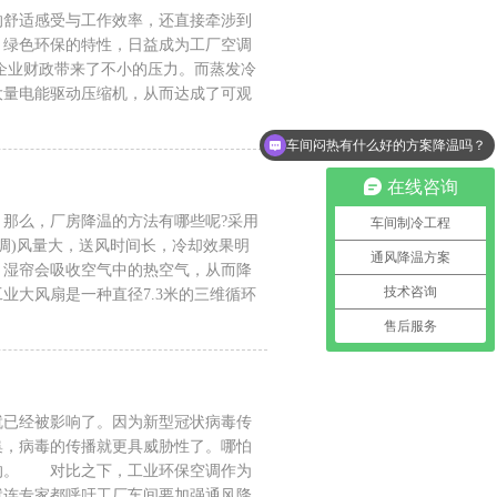
的舒适感受与工作效率，还直接牵涉到
、绿色环保的特性，日益成为工厂空调
企业财政带来了不小的压力。而蒸发冷
大量电能驱动压缩机，从而达成了可观
车间闷热有什么好的方案降温吗？
厂房高温不通风有什么办法解决吗？
在线咨询
那么，厂房降温的方法有哪些呢?采用
车间制冷工程
调)风量大，送风时间长，冷却效果明
通风降温方案
，湿帘会吸收空气中的热空气，从而降
技术咨询
大风扇是一种直径7.3米的三维循环
售后服务
就已经被影响了。因为新型冠状病毒传
集，病毒的传播就更具威胁性了。哪怕
的。 对比之下，工业环保空调作为
就连专家都呼吁工厂车间要加强通风降