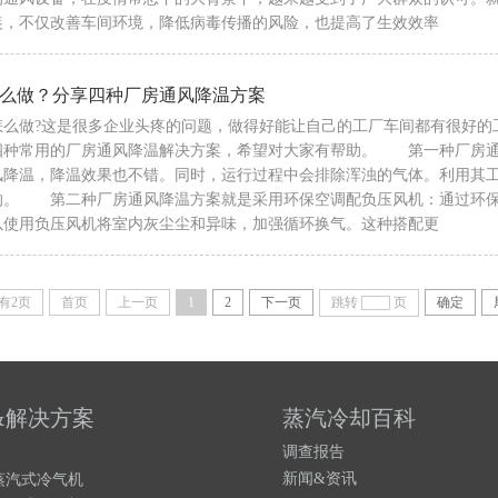
装，不仅改善车间环境，降低病毒传播的风险，也提高了生效效率
么做？分享四种厂房通风降温方案
怎么做?这是很多企业头疼的问题，做得好能让自己的工厂车间都有很好的
四种常用的厂房通风降温解决方案，希望对大家有帮助。 第一种厂房通
风降温，降温效果也不错。同时，运行过程中会排除浑浊的气体。利用其
的。 第二种厂房通风降温方案就是采用环保空调配负压风机：通过环保
以使用负压风机将室内灰尘尘和异味，加强循环换气。这种搭配更
有2页
首页
上一页
1
2
下一页
跳转
页
确定
&解决方案
蒸汽冷却百科
调查报告
新闻&资讯
蒸
汽式冷气机