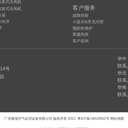
蒸发式冷风机
客户服务
蒸发式冷风机
吊扇
故障排除
作伙伴
小提示&常见问答
例
预防性维护
客服热
线
客户咨询
华中
联系人
14号
华北
区
联系人
华南
联系人
广东隆瑞空气处理设备有限公司 版权所有 2022.
粤ICP备18029062号
网站地图