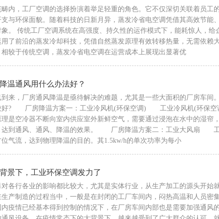
范畴内，工厂空调的选择扮演着举足轻重的角色。它不仅深切关联着员工
开支与环保面貌。随着科技的日新月异，蒸发冷省电空调凭借其高效节能
对象。 传统工厂空调系统在高强度、持久性的运作模式下，能耗惊人，给
运用了前沿的蒸发冷却科技，凭借自然蒸发原理有效转移热量，无需依赖
。相较于传统空调，蒸发冷省电空调在运营成本上展现出显著优
降温通风用什么办法好？
已到来，厂房通风降温是亟待解决的难题，尤其是一些大面积的厂房车间。
较好? 厂房降温方案一：工业冷风机(环保空调) 工业冷风机(环保空
原理是空冷器不断向室内供应室外新鲜空气，需要通过浸泡在水中的湿帘
，达到通风、通风、降温的效果。 厂房降温方案二：工业大风扇 工业
位气流，达到物理降温的目的。其1.5kw/h的单次功率为每小
背景下，工业环保空调发力了
毒对各行各业的影响都比较大，尤其是实体行业，从生产加工的源头开始
在生产制造的过程当中，一般是在封闭的工厂车间内，闷热高温和人员密
国内疫情已经基本得到控制的情况下，在厂房车间内部也是需要加强通风
的通风设备，在疫情常态下的大背景下，越来越受到了广大群众的认可。