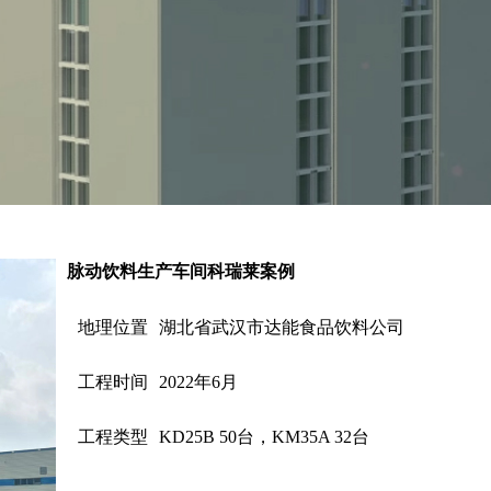
脉动饮料生产车间科瑞莱案例
地理位置
湖北省武汉市达能食品饮料公司
工程时间
2022年6月
工程类型
KD25B 50台，KM35A 32台