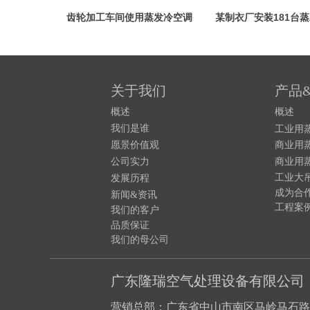
齿轮加工车间使用蒸发冷空调
某制衣厂安装181台
关于我们
产品
概述
概述
我们是谁
工业用
愿景价值观
商业用
公司实力
商业用
工业大
发展
历程
成为合
新闻&资讯
工程案
我们的客户
品质保证
我们的
母公司
广东隆瑞空气处理设备有限公司
营销总部
：广东省
中山市南区马岭马石路